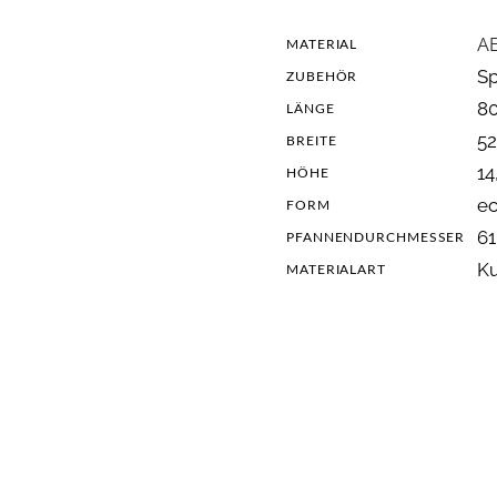
A
MATERIAL
Sp
ZUBEHÖR
8
LÄNGE
5
BREITE
14
HÖHE
ec
FORM
6
PFANNENDURCHMESSER
Ku
MATERIALART