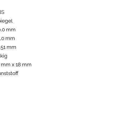
BS
iegel
0,0 mm
2,0 mm
,51 mm
kig
1 mm x 18 mm
nststoff