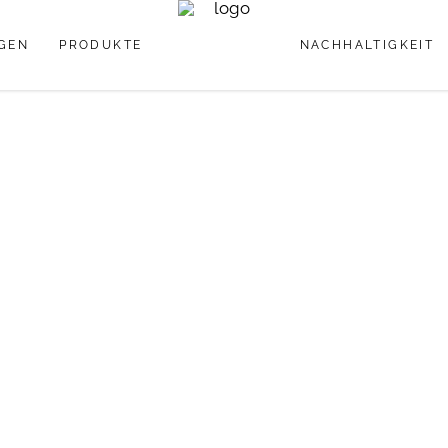
GEN
PRODUKTE
NACHHALTIGKEIT
Pipettenflaschen
Lipgloss
Tiegel
Mascara
Tuben
Pipettenflaschen
Lipgloss
Tiegel
Mascara
Tuben
NACH