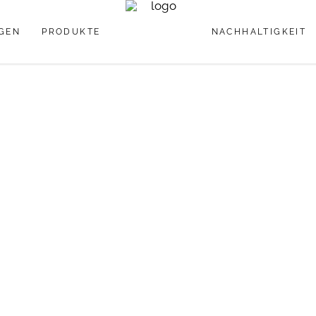
GEN
PRODUKTE
NACHHALTIGKEIT
Pipettenflaschen
Lipgloss
Tiegel
Mascara
Tuben
Pipettenflaschen
Lipgloss
Tiegel
Mascara
Tuben